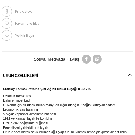
Kritik Stok
Favorilere Ekle
Yetkili Bayii
Sosyal Medyada Paylaş
ÜRÜN ÖZELLIKLERI
Stanley Fatmax Xtreme Çift Ağızlı Maket Bıçağı 0-10-789
Uzunluk (mm): 180
Dahili emniyet kilidi
Güvenlik için bir bıçak kullanımdayken diğer bıçağın kızağını kilitleyen sistem
Ergonomik sap tasarımı
5 bıçak kapasiteli depolama haznesi
1992 ve kancalı bıçak ile kombine
Hızlı bıçak değiştirme düğmesi
Patentli geri çekilebilir çift bıçak
Ürün 2 adet olarak sevk edilmez ağız yapısını açıklamak amacıyla görselde çift ürün