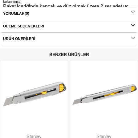
kullanılmıştır.
Paket içeriğinde kancalı ve düz olmak üzere 2 şer adet uç
mevcuttur.
YORUMLAR
(0)
ÖDEME SEÇENEKLERI
ÜRÜN ÖNERILERI
BENZER ÜRÜNLER
Stanley
Stanley