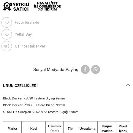
Favorilere Ekle
Yetkili Bayii
Gelince Haber Ver
Sosyal Medyada Paylaş
ÜRÜN ÖZELLIKLERI
Black Decker KS890 Testere Bıçağı 99mm
Black Decker RS890 Testere Bıçağı 99mm
STANLEY Scorpion STA29972 Testere Bıçağı 99mm
Uzunluk
Uygun
Paket
Marka
Kod
Tip
Uygulama
(mm)
Makine
İçerik