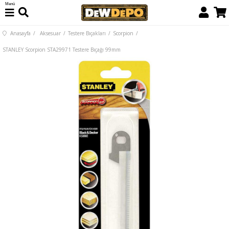
Menü
Anasayfa
Aksesuar
Testere Bıçakları
Scorpion
STANLEY Scorpion STA29971 Testere Bıçağı 99mm