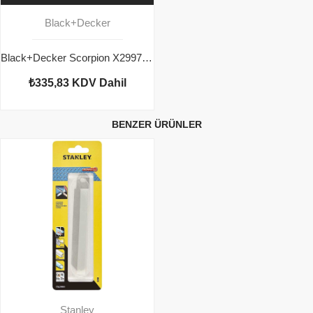
Black+Decker
Black+Decker Scorpion X29971 Testere Bıçağı 99mm
₺335,83
KDV Dahil
BENZER ÜRÜNLER
Stanley