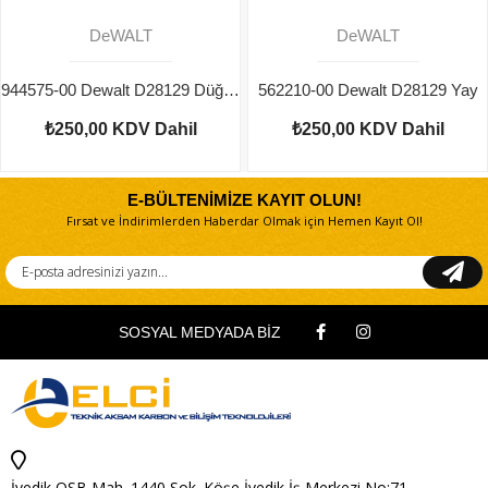
DeWALT
DeWALT
944575-00 Dewalt D28129 Düğme
562210-00 Dewalt D28129 Yay
₺250,00
KDV Dahil
₺250,00
KDV Dahil
E-BÜLTENİMİZE KAYIT OLUN!
Fırsat ve İndirimlerden Haberdar Olmak için Hemen Kayıt Ol!
SOSYAL MEDYADA BİZ
İvedik OSB Mah. 1440 Sok. Köşe İvedik İş Merkezi No:71