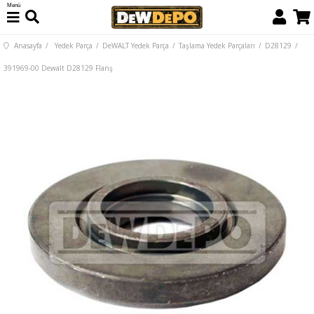
Menü
Anasayfa
Yedek Parça
DeWALT Yedek Parça
Taşlama Yedek Parçaları
D28129
391969-00 Dewalt D28129 Flanş