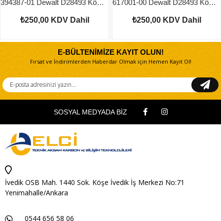
394387-01 Dewalt D28493 Kömür Yuvası Kapağı
617001-00 Dewalt D28493 Kömür Yuvası
₺250,00
KDV Dahil
₺250,00
KDV Dahil
E-BÜLTENİMİZE KAYIT OLUN!
Fırsat ve İndirimlerden Haberdar Olmak için Hemen Kayıt Ol!
SOSYAL MEDYADA BİZ
İvedik OSB Mah. 1440 Sok. Köşe İvedik İş Merkezi No:71
Yenimahalle/Ankara
0544 656 58 06