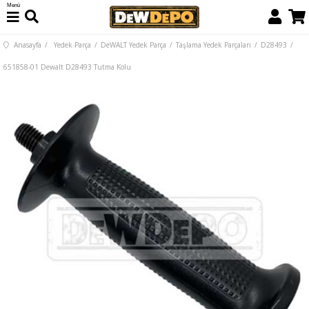
Menü
Anasayfa
Yedek Parça
DeWALT Yedek Parça
Taşlama Yedek Parçaları
D28493
651858-01 Dewalt D28493 Tutma Kolu