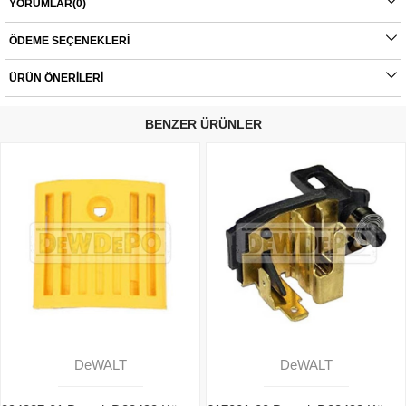
- DWE490
YORUMLAR
(0)
- DWE492
- DWE493
ÖDEME SEÇENEKLERI
- DWE496
- DWE497
ÜRÜN ÖNERILERI
Orijinal yedek parçalarda garanti durumu; yetkili servislerin haricinde yapılan
BENZER ÜRÜNLER
montajlarda ürünlerin iade veya değişim süreçleri bulunmamaktadır. Yedek
parçalar tamamı orijinal olup, fabrikadan çıkmadan kontrol edilmektedir. Yetkili
servis haricinde yapılan montajlardan kaynaklı sorunlar tamamen müşteriye aittir.
Ürünlerin değişim süreçlerindeki kargo bedelleri müşteriye aittir.
DeWALT
DeWALT