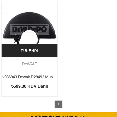
TÜKENDI
DeWALT
N036843 Dewalt D28493 Muhafaza
₺699,30
KDV Dahil
1