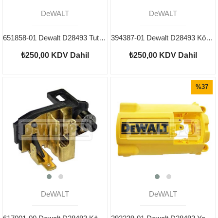
DeWALT
DeWALT
651858-01 Dewalt D28493 Tutma Kolu
394387-01 Dewalt D28493 Kömür Yuvası Kapağı
₺250,00
KDV Dahil
₺250,00
KDV Dahil
%37
İndirim
DeWALT
DeWALT