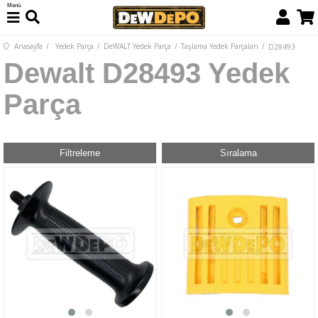
Menü
Anasayfa
Yedek Parça
DeWALT Yedek Parça
Taşlama Yedek Parçaları
D28493
Dewalt D28493 Yedek
Parça
Filtreleme
Sıralama