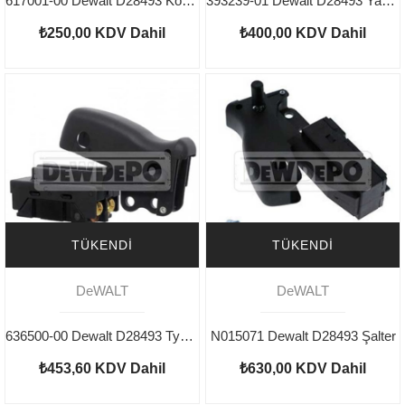
617001-00 Dewalt D28493 Kömür Yuvası
393239-01 Dewalt D28493 Yastık Gövde
₺250,00
KDV Dahil
₺400,00
KDV Dahil
TÜKENDI
TÜKENDI
DeWALT
DeWALT
636500-00 Dewalt D28493 Type 1 Şalter
N015071 Dewalt D28493 Şalter
₺453,60
KDV Dahil
₺630,00
KDV Dahil