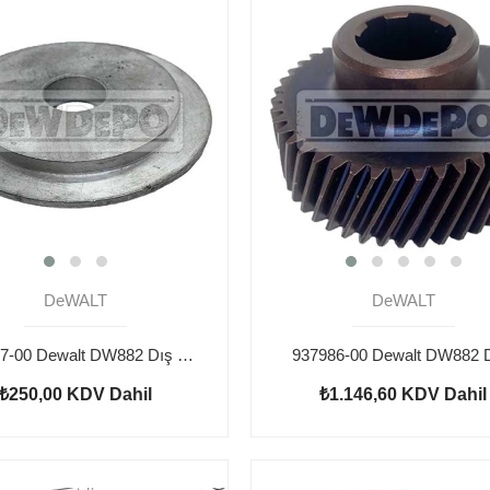
DeWALT
DeWALT
939547-00 Dewalt DW882 Dış Flanş
937986-00 Dewalt DW882 D
₺250,00
KDV Dahil
₺1.146,60
KDV Dahil