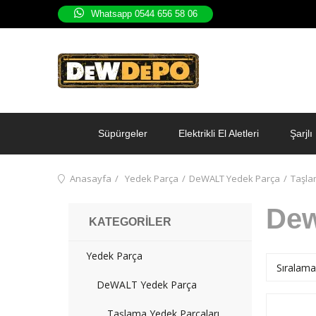
Whatsapp 0544 656 58 06
Süpürgeler
Elektrikli El Aletleri
Şarjlı 
Anasayfa
Yedek Parça
DeWALT Yedek Parça
Taşla
Dew
KATEGORILER
Yedek Parça
DeWALT Yedek Parça
Taşlama Yedek Parçaları