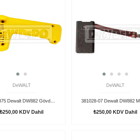
DeWALT
DeWALT
N097875 Dewalt DW882 Gövde Sap
₺250,00
KDV Dahil
₺250,00
KDV Dahil