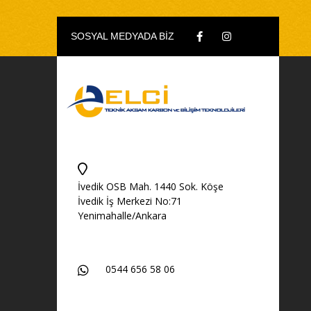
SOSYAL MEDYADA BİZ
İvedik OSB Mah. 1440 Sok. Köşe
İvedik İş Merkezi No:71
Yenimahalle/Ankara
0544 656 58 06