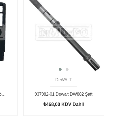
DeWALT
933364-02 Dewalt DW882 Kömür Kapağı
937982-01 Dewalt DW882 Şaft
₺468,00
KDV Dahil