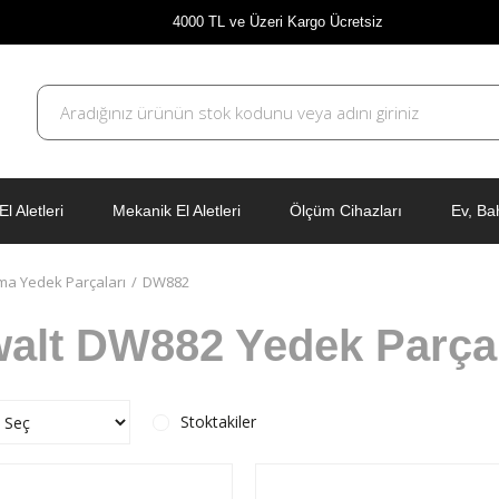
4000 TL ve Üzeri Kargo Ücretsiz
El Aletleri
Mekanik El Aletleri
Ölçüm Cihazları
Ev, Ba
ma Yedek Parçaları
DW882
alt DW882 Yedek Parça
Stoktakiler