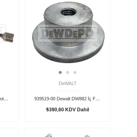
DeWALT
381028-07 Dewalt DW882 Motor Kömürü
939519-00 Dewalt DW882 İç Flanş
₺390,60
KDV Dahil