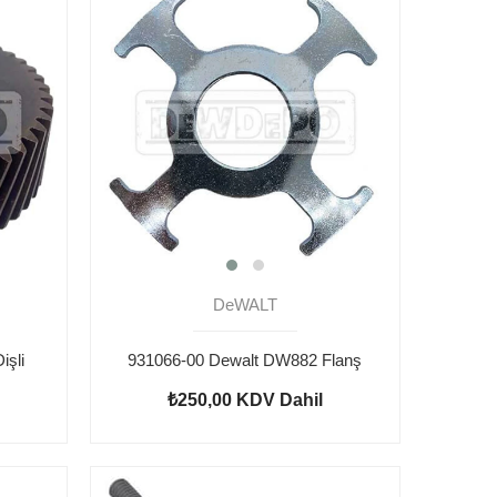
DeWALT
işli
931066-00 Dewalt DW882 Flanş
₺250,00
KDV Dahil