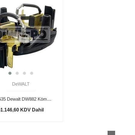
DeWALT
N103635 Dewalt DW882 Kömür Yuvası
₺1.146,60
KDV Dahil