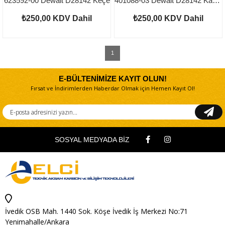
623592-00 Dewalt D28142 Keçe
401088-03 Dewalt D28142 Kablo Koruyucu
₺250,00
KDV Dahil
₺250,00
KDV Dahil
1
E-BÜLTENİMİZE KAYIT OLUN!
Fırsat ve İndirimlerden Haberdar Olmak için Hemen Kayıt Ol!
SOSYAL MEDYADA BİZ
İvedik OSB Mah. 1440 Sok. Köşe İvedik İş Merkezi No:71
Yenimahalle/Ankara