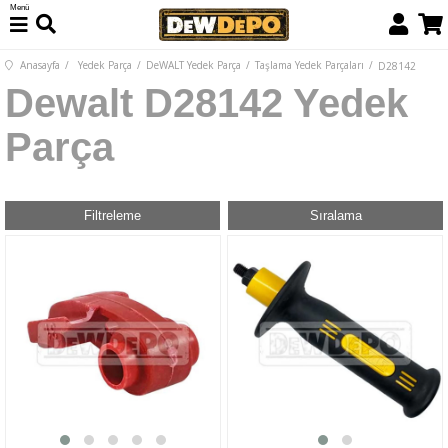
Menü
Anasayfa
Yedek Parça
DeWALT Yedek Parça
Taşlama Yedek Parçaları
D28142
Dewalt D28142 Yedek
Parça
Filtreleme
Sıralama