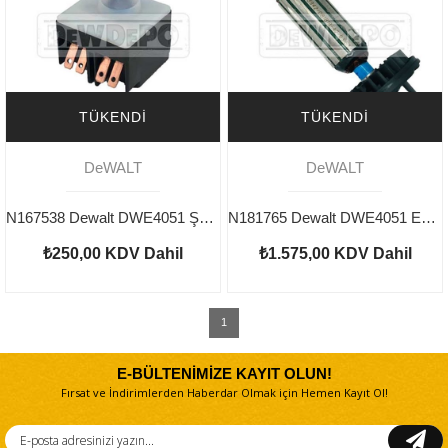
TÜKENDI
TÜKENDI
DeWALT
DeWALT
N167538 Dewalt DWE4051 Şalter
N181765 Dewalt DWE4051 Endüvi
₺250,00
KDV Dahil
₺1.575,00
KDV Dahil
1
E-BÜLTENİMİZE KAYIT OLUN!
Fırsat ve İndirimlerden Haberdar Olmak için Hemen Kayıt Ol!