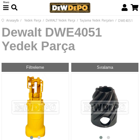
Menü
Anasayfa
Yedek Parça
DeWALT Yedek Parça
Taşlama Yedek Parçaları
DWE4051
Dewalt DWE4051
Yedek Parça
Filtreleme
Sıralama