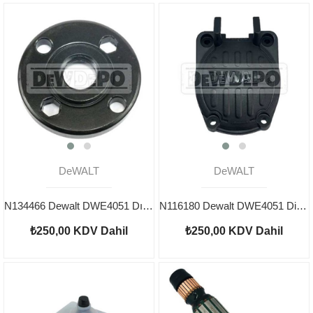
DeWALT
DeWALT
N134466 Dewalt DWE4051 Dış Somun
N116180 Dewalt DWE4051 Dişli Kutusu Kapağı
₺250,00
KDV Dahil
₺250,00
KDV Dahil