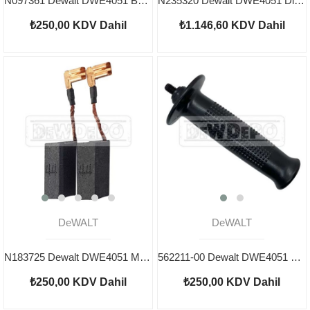
N097361 Dewalt DWE4051 Büyük Dişli
N235320 Dewalt DWE4051 Dişli Kutusu Set
₺250,00
KDV Dahil
₺1.146,60
KDV Dahil
DeWALT
DeWALT
N183725 Dewalt DWE4051 Motor Kömürü
562211-00 Dewalt DWE4051 Tutma Kolu
₺250,00
KDV Dahil
₺250,00
KDV Dahil