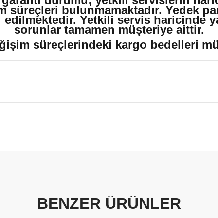
 garanti durumu; yetkili servislerin har
m süreçleri bulunmamaktadır. Yedek par
edilmektedir. Yetkili servis haricinde 
sorunlar tamamen müşteriye aittir.
ğişim süreçlerindeki kargo bedelleri müşt
BENZER ÜRÜNLER