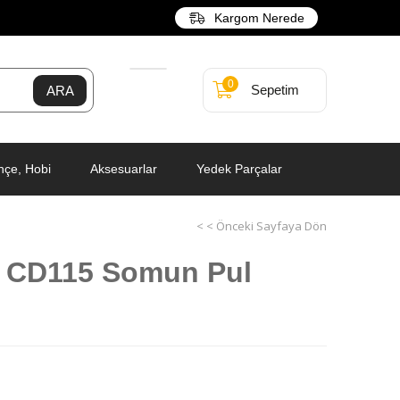
Kargom Nerede
0
Sepetim
hçe, Hobi
Aksesuarlar
Yedek Parçalar
< < Önceki Sayfaya Dön
 CD115 Somun Pul