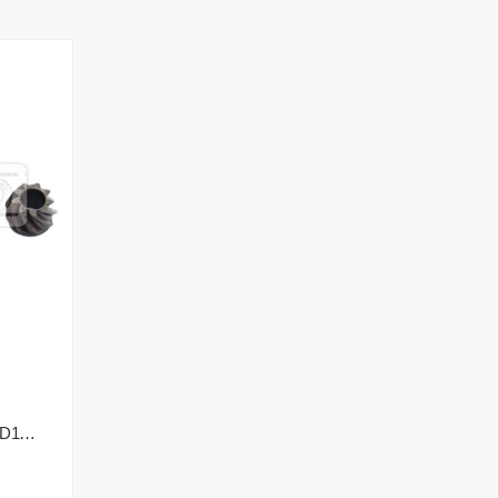
569165-00 Black+Decker CD115 Dişli Seti