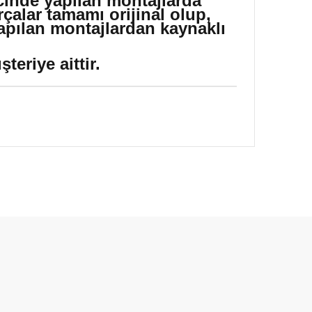
icinde yapılan montajlarda
çalar tamamı orijinal olup,
yapılan montajlardan kaynaklı
eriye aittir.