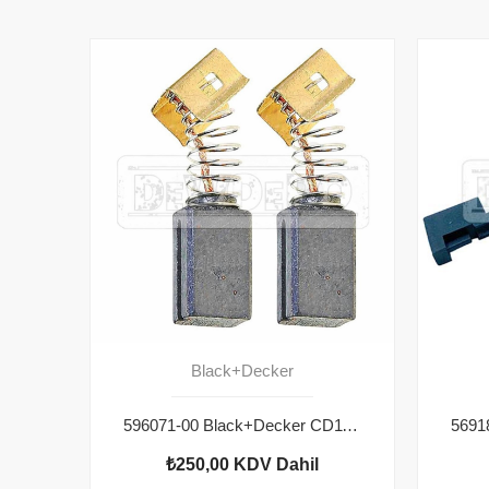
Black+Decker
596071-00 Black+Decker CD115 Kömür
₺250,00
KDV Dahil