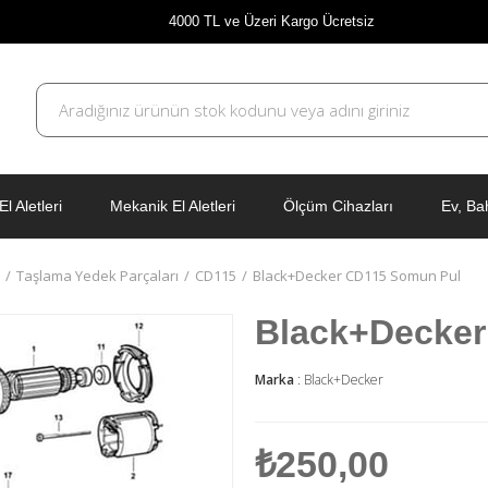
4000 TL ve Üzeri Kargo Ücretsiz
El Aletleri
Mekanik El Aletleri
Ölçüm Cihazları
Ev, Ba
Taşlama Yedek Parçaları
CD115
Black+Decker CD115 Somun Pul
Black+Decker
Marka
:
Black+Decker
₺250,00