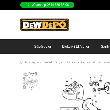
Whatsapp 0544 656 58 06
Süpürgeler
Elektrikli El Aletleri
Şarjlı 
Anasayfa
Yedek Parça
Black+Decker Yedek Parçaları