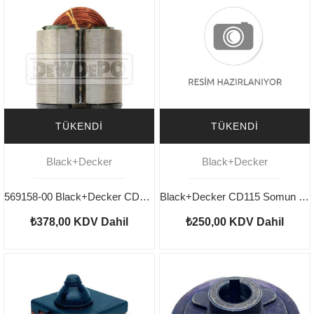
TÜKENDI
TÜKENDI
Black+Decker
Black+Decker
569158-00 Black+Decker CD115 Yastık
Black+Decker CD115 Somun Pul
₺378,00
KDV Dahil
₺250,00
KDV Dahil