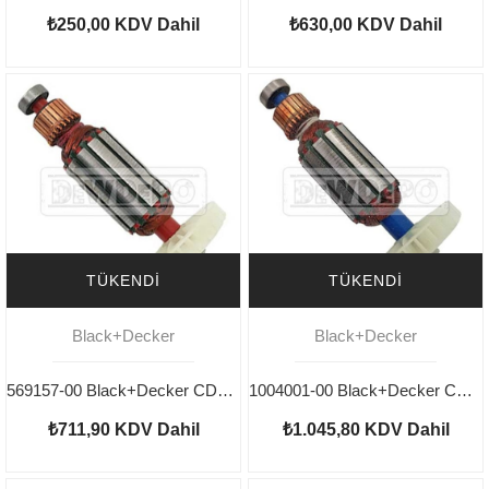
₺250,00
KDV Dahil
₺630,00
KDV Dahil
TÜKENDI
TÜKENDI
Black+Decker
Black+Decker
569157-00 Black+Decker CD115 Type 1-2 Endüvi
1004001-00 Black+Decker CD115 Type 3-4 Endüvi
₺711,90
KDV Dahil
₺1.045,80
KDV Dahil