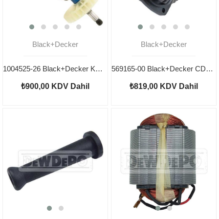
Black+Decker
Black+Decker
1004525-26 Black+Decker KG750 Endüvi
569165-00 Black+Decker CD115 Dişli Seti
₺900,00
KDV Dahil
₺819,00
KDV Dahil