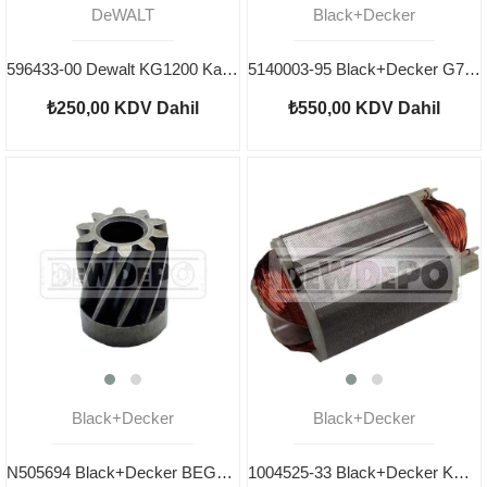
DeWALT
Black+Decker
596433-00 Dewalt KG1200 Kablo Koruyucu
5140003-95 Black+Decker G720 Yastık
₺250,00
KDV Dahil
₺550,00
KDV Dahil
Black+Decker
Black+Decker
N505694 Black+Decker BEG220 Pinyon
1004525-33 Black+Decker KG750 Yastık