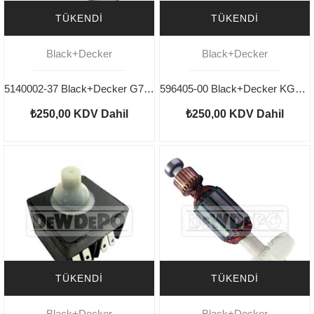
TÜKENDI
TÜKENDI
Black+Decker
Black+Decker
5140002-37 Black+Decker G720 Kömür Yuvası
596405-00 Black+Decker KG1200 Pinyon Dişli
₺250,00
KDV Dahil
₺250,00
KDV Dahil
TÜKENDI
TÜKENDI
Black+Decker
Black+Decker