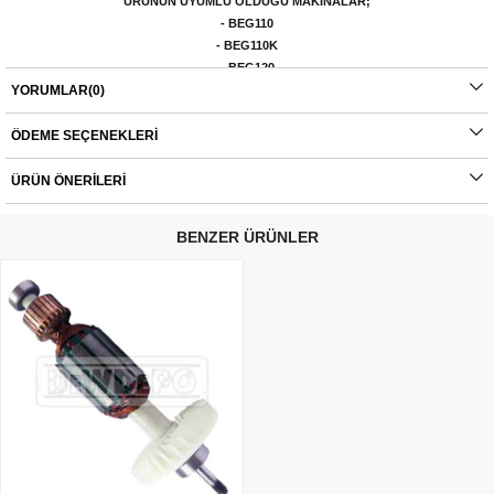
ÜRÜNÜN UYUMLU OLDUĞU MAKİNALAR;
- BEG110
- BEG110K
- BEG120
YORUMLAR
(0)
- BEG210
- BEG210
K
-
BEG220
ÖDEME SEÇENEKLERI
- G850
ÜRÜN ÖNERILERI
Orijinal yedek parçalarda garanti durumu; yetkili servislerin haricinde yapılan
montajlarda ürünlerin iade veya değişim süreçleri bulunmamaktadır. Yedek
parçalar tamamı orijinal olup, fabrikadan çıkmadan kontrol edilmektedir. Yetkili
BENZER ÜRÜNLER
servis haricinde yapılan montajlardan kaynaklı sorunlar tamamen müşteriye aittir.
Ürünlerin değişim süreçlerindeki kargo bedelleri müşteriye aittir.