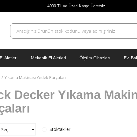
4000 TL ve Üzeri Kargo Ücretsiz
El Aletleri
Mekanik El Aletleri
Ölçüm Cihazları
Ev, Ba
Yıkama Makinası Yedek Parçaları
ck Decker Yıkama Makin
çaları
Stoktakiler