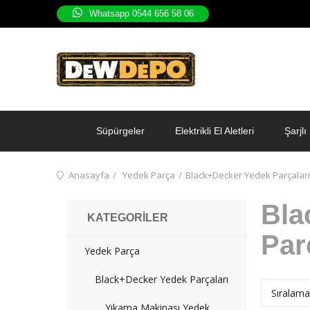
Whatsapp 0544 656 58 06
Süpürgeler
Elektrikli El Aletleri
Şarjlı 
Anasayfa
Yedek Parça
Black+Decker Yedek Parçaları
Bla
KATEGORILER
Par
Yedek Parça
Black+Decker Yedek Parçaları
Yıkama Makinası Yedek