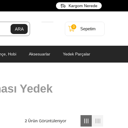
Kargom Nerede
0
Sepetim
hçe, Hobi
Aksesuarlar
Yedek Parçalar
ası Yedek
2 Ürün