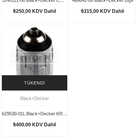
5140112-06 Black+Decker CD121K Gövde
488642-00 Black+Decker Dişli
₺250,00
KDV Dahil
₺315,00
KDV Dahil
TÜKENDI
Black+Decker
629530-01L Black+Decker KR604CRES Mandren
₺400,00
KDV Dahil