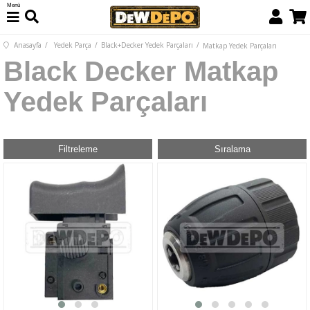
Menü
Anasayfa
Yedek Parça
Black+Decker Yedek Parçaları
Matkap Yedek Parçaları
Black Decker Matkap
Yedek Parçaları
Filtreleme
Sıralama