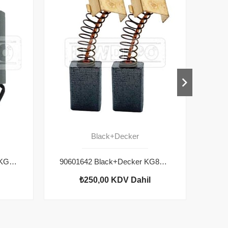
Black+Decker
5140003-95 Black+Decker KG8215 Yastık
90601642 Black+Decker KG8215 Motor Kömürü
₺250,00
KDV Dahil