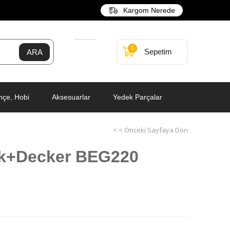
Kargom Nerede
0
Sepetim
hçe, Hobi
Aksesuarlar
Yedek Parçalar
< < Önceki Sayfaya Dön
ck+Decker BEG220