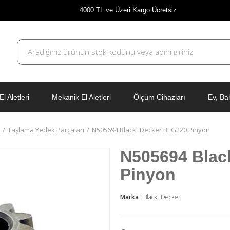
4000 TL ve Üzeri Kargo Ücretsiz
El Aletleri
Mekanik El Aletleri
Ölçüm Cihazları
Ev, Ba
Taşlama Yedek Parçaları
N505694 Black+Decker BEG220 Pinyon
N505694 Bla
Pinyon
Marka
:
Black+Decker