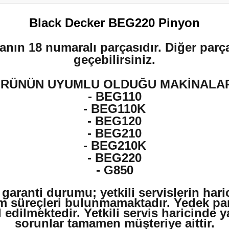
Black Decker BEG220 Pinyon
anın 18 numaralı parçasıdır. Diğer parça
geçebilirsiniz.
RÜNÜN UYUMLU OLDUĞU MAKİNALA
- BEG110
- BEG110K
- BEG120
- BEG210
- BEG210K
-
BEG220
- G850
 garanti durumu; yetkili servislerin har
m süreçleri bulunmamaktadır. Yedek par
edilmektedir. Yetkili servis haricinde 
sorunlar tamamen müşteriye aittir.