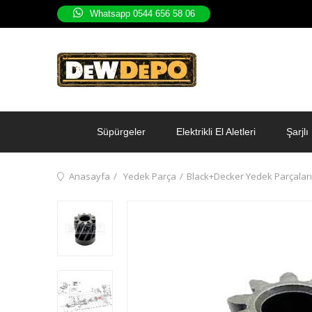
Whatsapp 0544 656 58 06
Süpürgeler
Elektrikli El Aletleri
Şarjlı 
Anasayfa
Yedek Parça
Black+Decker Yedek Parçaları