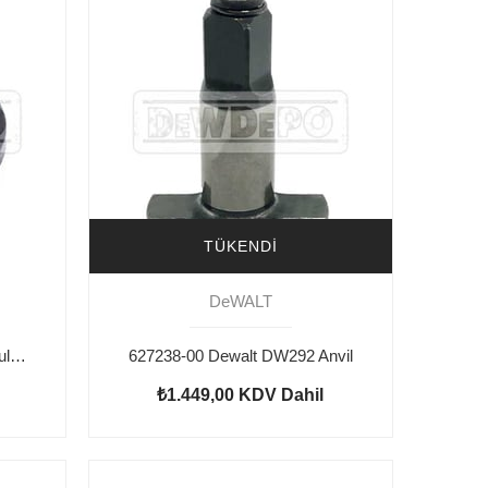
TÜKENDI
DeWALT
445217-02 Dewalt DW292 Rulman Lastik
627238-00 Dewalt DW292 Anvil
₺1.449,00
KDV Dahil