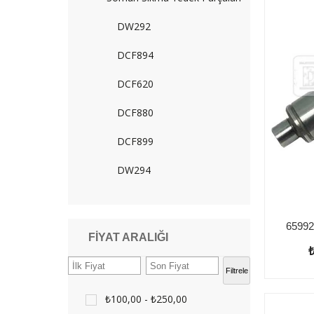
DW292
DCF894
DCF620
DCF880
DCF899
DW294
FIYAT ARALIĞI
Filtrele
₺100,00 - ₺250,00