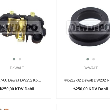
DeWALT
DeWALT
616857-00 Dewalt DW292 Kömür Yuvası
₺250,00
KDV Dahil
₺250,00
KDV Dahil