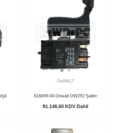
DeWALT
işli
616849-00 Dewalt DW292 Şalter
₺1.146,60
KDV Dahil