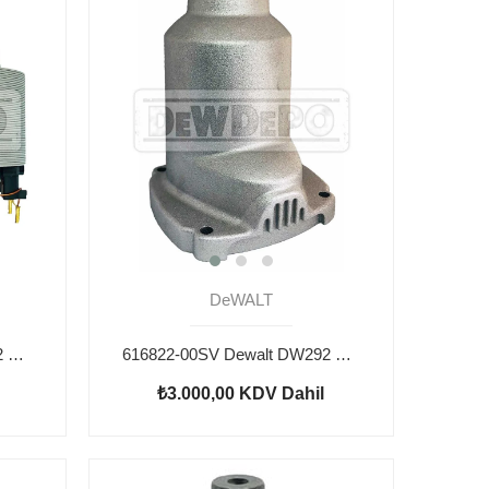
DeWALT
617862-01SV Dewalt DW292 Yastık
616822-00SV Dewalt DW292 Dişli Kutusu
₺3.000,00
KDV Dahil