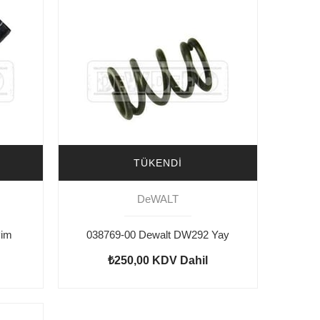
TÜKENDI
DeWALT
Pim
038769-00 Dewalt DW292 Yay
₺250,00
KDV Dahil