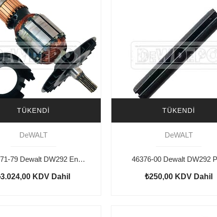
TÜKENDI
TÜKENDI
DeWALT
DeWALT
5140071-79 Dewalt DW292 Endüvi
46376-00 Dewalt DW292 
₺3.024,00
KDV Dahil
₺250,00
KDV Dahil