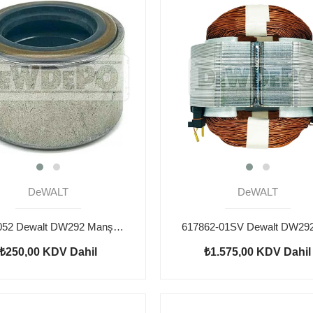
DeWALT
DeWALT
N863052 Dewalt DW292 Manşon
₺250,00
KDV Dahil
₺1.575,00
KDV Dahil