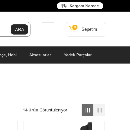
Kargom Nerede
0
Sepetim
hçe, Hobi
Aksesuarlar
Yedek Parçalar
14 Ürün