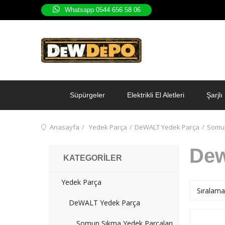
Whatsapp 0544 656 58 06
Süpürgeler
Elektrikli El Aletleri
Şarjlı 
Anasayfa
Yedek Parça
DeWALT Yedek Parça
Somun
Dew
KATEGORILER
Yedek Parça
DeWALT Yedek Parça
Somun Sıkma Yedek Parçaları