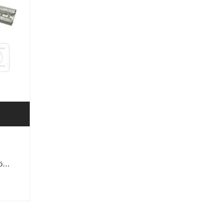
617848-03 Dewalt DW292 Kömür