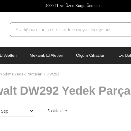
4000 TL ve Üzeri Kargo Ücretsiz
El Aletleri
Mekanik El Aletleri
Ölçüm Cihazları
Ev, Ba
 Sıkma Yedek Parçaları
DW292
alt DW292 Yedek Parça
Stoktakiler