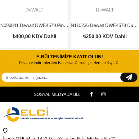
DeWALT
DeWALT
N099841 Dewalt DWE4579 Pinyon Dişli
N110236 Dewalt DWE4579 Düğme
₺400,00
KDV Dahil
₺250,00
KDV Dahil
E-BÜLTENİMİZE KAYIT OLUN!
Fırsat ve İndirimlerden Haberdar Olmak için Hemen Kayıt Ol!
SOSYAL MEDYADA BİZ
İvedik OSB Mah. 1440 Sok. Köşe İvedik İş Merkezi No:71