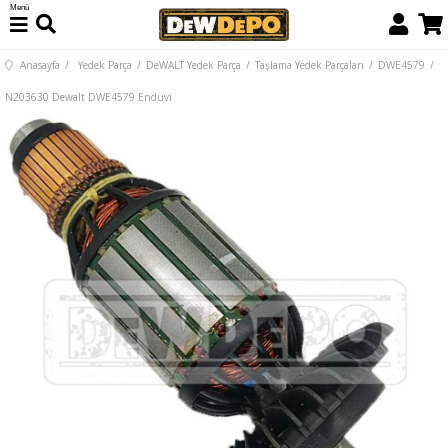
Menü
Anasayfa
Yedek Parça
DeWALT Yedek Parça
Taşlama Yedek Parçaları
DWE4579
N203630 Dewalt DWE4579 Endüvi