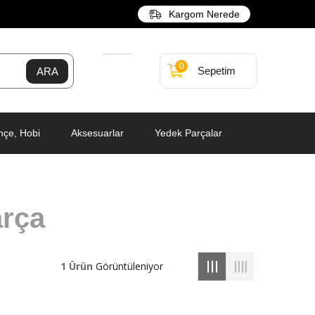
Kargom Nerede
0
Sepetim
hçe, Hobi
Aksesuarlar
Yedek Parçalar
rça
1 Ürün