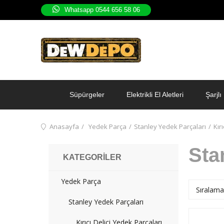
Whatsapp 0544 656 58 06
Süpürgeler
Elektrikli El Aletleri
Şarjlı 
Anasayfa
Yedek Parça
Stanley Yedek Parçaları
Kır
Sta
KATEGORILER
Yedek Parça
Stanley Yedek Parçaları
Kırıcı Delici Yedek Parçaları