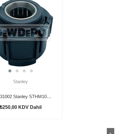
Stanley
4050131002 Stanley STHM10K Üç Ayak Destek
₺250,00
KDV Dahil