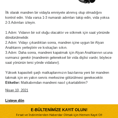
İlk olarak mandren bir vidayla emniyete alınmış olup olmadığını
kontrol edin. Vida varsa 1-3 numaralı adımları takip edin, vida yoksa
2-3.Adımları izleyin.
1.Adım: Vidanın bir sol oluğu olacaktır ve sökmek için saat yönünde
döndürülmelidir.
2.Adım: Vidayı çıkardıktan sonra, mandren içine uygun bir Alyan
Anahtarını yerleştirin ve kıskaçları sıkın.
3.Adım: Daha sonra, mandreni kapatmak için Alyan Anahtarının ucuna
vurmanız gerekir (mandrenin geleneksel bir vida dişlisi vardır, böylece
saat yönünün tersi yönde vidalanır).
Yüksek kapasiteli şarjlı matkaplarımızın bazılarına yeni bir mandren
takmak için en yakın servis merkezine götürülmesi gerekecektir.
Etiketler:
Matkabımdan mandreni nasıl çıkartabilirim?
Nisan 10, 2021
Listeye dön
E-BÜLTENİMİZE KAYIT OLUN!
Fırsat ve İndirimlerden Haberdar Olmak için Hemen Kayıt Ol!