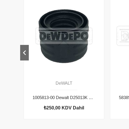
DeWALT
1005813-00 Dewalt D25013K Bilezik
₺250,00
KDV Dahil