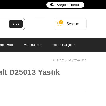
Kargom Nerede
0
Sepetim
hçe, Hobi
Aksesuarlar
Yedek Parçalar
< < Önceki Sayfaya Dön
lt D25013 Yastık