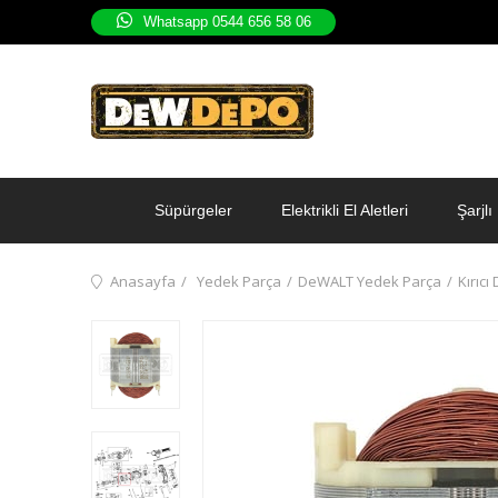
Whatsapp 0544 656 58 06
Süpürgeler
Elektrikli El Aletleri
Şarjlı 
Anasayfa
Yedek Parça
DeWALT Yedek Parça
Kırıcı