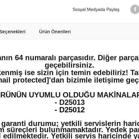
Sosyal Medyada Paylaş
eçenekleri
Ürün Önerileri
nın 64 numaralı parçasıdır. Diğer parçal
geçebilirsiniz.
enmiş ise sizin için temin edebiliriz! T
ail protected]
'dan bizimle iletişime geç
RÜNÜN UYUMLU OLDUĞU MAKİNALA
- D25013
- D25012
 garanti durumu; yetkili servislerin har
m süreçleri bulunmamaktadır. Yedek par
edilmektedir. Yetkili servis haricinde 