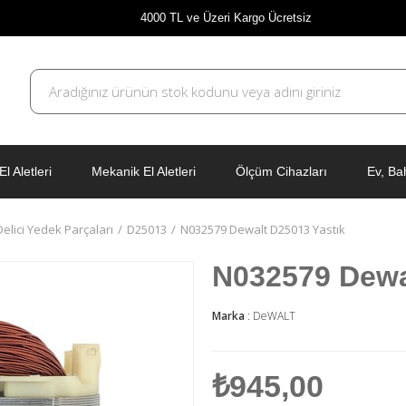
4000 TL ve Üzeri Kargo Ücretsiz
El Aletleri
Mekanik El Aletleri
Ölçüm Cihazları
Ev, Ba
 Delici Yedek Parçaları
D25013
N032579 Dewalt D25013 Yastık
N032579 Dewa
Marka
:
DeWALT
₺945,00