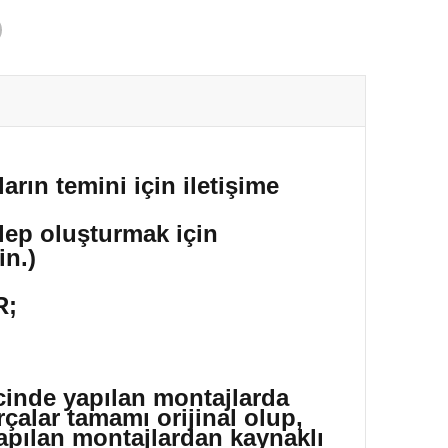
arın temini için iletişime
alep oluşturmak için
in.)
R;
icinde yapılan montajlarda
çalar tamamı orijinal olup,
yapılan montajlardan kaynaklı