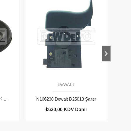
DeWALT
1005809-00 Dewalt D25013K O Ring
N166238 Dewalt D25013 Şalter
₺630,00
KDV Dahil