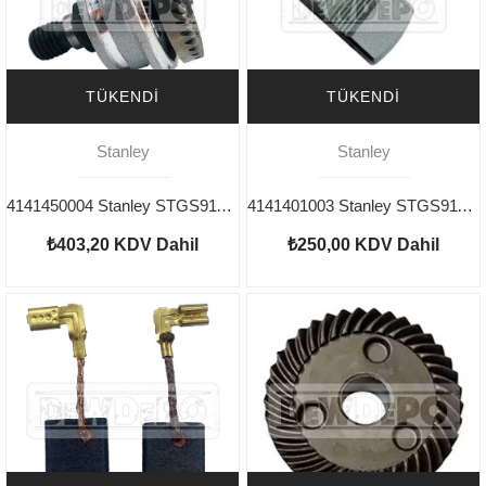
TÜKENDI
TÜKENDI
Stanley
Stanley
4141450004 Stanley STGS9115 Dişli Seti
4141401003 Stanley STGS9115 Düğme
₺403,20
KDV Dahil
₺250,00
KDV Dahil