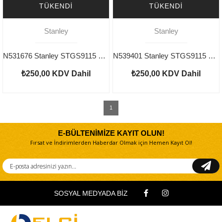
TÜKENDI
TÜKENDI
Stanley
Stanley
N531676 Stanley STGS9115 Type 1/2 Kömür
N539401 Stanley STGS9115 Type 1 Büyük Dişli
₺250,00
KDV Dahil
₺250,00
KDV Dahil
1
E-BÜLTENİMİZE KAYIT OLUN!
Fırsat ve İndirimlerden Haberdar Olmak için Hemen Kayıt Ol!
SOSYAL MEDYADA BİZ