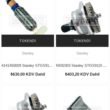
TÜKENDI
TÜKENDI
Stanley
Stanley
4141450009 Stanley STGS9115 (Type 2) Endüvi
N592303 Stanley STGS9115 Dişli Seti
₺630,00
KDV Dahil
₺403,20
KDV Dahil