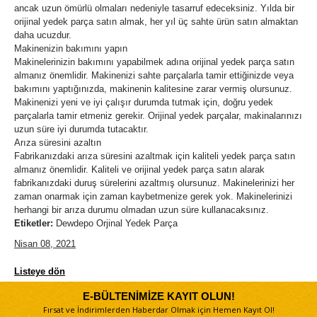
ancak uzun ömürlü olmaları nedeniyle tasarruf edeceksiniz. Yılda bir
orijinal yedek parça satın almak, her yıl üç sahte ürün satın almaktan
daha ucuzdur.
Makinenizin bakımını yapın
Makinelerinizin bakımını yapabilmek adına orijinal yedek parça satın
almanız önemlidir. Makinenizi sahte parçalarla tamir ettiğinizde veya
bakımını yaptığınızda, makinenin kalitesine zarar vermiş olursunuz.
Makinenizi yeni ve iyi çalışır durumda tutmak için, doğru yedek
parçalarla tamir etmeniz gerekir. Orijinal yedek parçalar, makinalarınızı
uzun süre iyi durumda tutacaktır.
Arıza süresini azaltın
Fabrikanızdaki arıza süresini azaltmak için kaliteli yedek parça satın
almanız önemlidir. Kaliteli ve orijinal yedek parça satın alarak
fabrikanızdaki duruş sürelerini azaltmış olursunuz. Makinelerinizi her
zaman onarmak için zaman kaybetmenize gerek yok. Makinelerinizi
herhangi bir arıza durumu olmadan uzun süre kullanacaksınız.
Etiketler:
Dewdepo Orjinal Yedek Parça
Nisan 08, 2021
Listeye dön
E-BÜLTENİMİZE KAYIT OLUN!
Fırsat ve İndirimlerden Haberdar Olmak için Hemen Kayıt Ol!