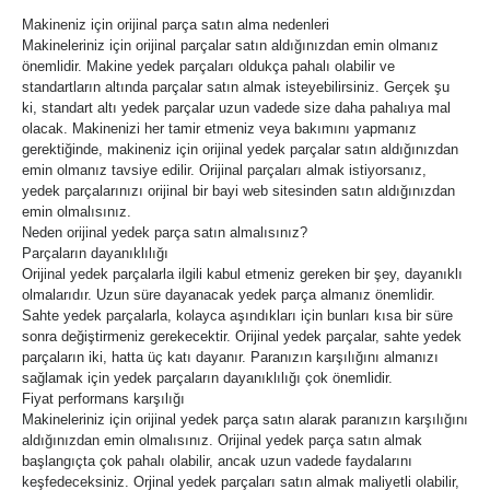
Makineniz için orijinal parça satın alma nedenleri
Makineleriniz için orijinal parçalar satın aldığınızdan emin olmanız
önemlidir. Makine yedek parçaları oldukça pahalı olabilir ve
standartların altında parçalar satın almak isteyebilirsiniz. Gerçek şu
ki, standart altı yedek parçalar uzun vadede size daha pahalıya mal
olacak. Makinenizi her tamir etmeniz veya bakımını yapmanız
gerektiğinde, makineniz için orijinal yedek parçalar satın aldığınızdan
emin olmanız tavsiye edilir. Orijinal parçaları almak istiyorsanız,
yedek parçalarınızı orijinal bir bayi web sitesinden satın aldığınızdan
emin olmalısınız.
Neden orijinal yedek parça satın almalısınız?
Parçaların dayanıklılığı
Orijinal yedek parçalarla ilgili kabul etmeniz gereken bir şey, dayanıklı
olmalarıdır. Uzun süre dayanacak yedek parça almanız önemlidir.
Sahte yedek parçalarla, kolayca aşındıkları için bunları kısa bir süre
sonra değiştirmeniz gerekecektir. Orijinal yedek parçalar, sahte yedek
parçaların iki, hatta üç katı dayanır. Paranızın karşılığını almanızı
sağlamak için yedek parçaların dayanıklılığı çok önemlidir.
Fiyat performans karşılığı
Makineleriniz için orijinal yedek parça satın alarak paranızın karşılığını
aldığınızdan emin olmalısınız. Orijinal yedek parça satın almak
başlangıçta çok pahalı olabilir, ancak uzun vadede faydalarını
keşfedeceksiniz. Orjinal yedek parçaları satın almak maliyetli olabilir,